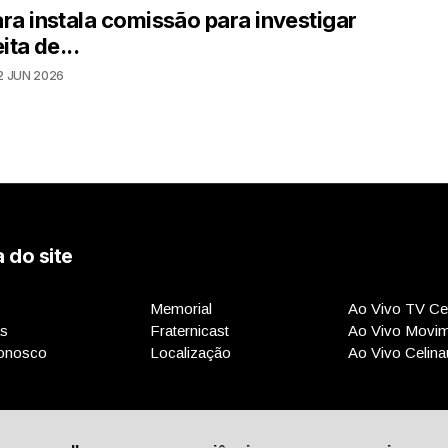
a instala comissão para investigar
ita de...
2 JUN 2026
 do site
Memorial
Ao Vivo TV Cel
as
Fraternicast
Ao Vivo Movi
onosco
Localização
Ao Vivo Celina