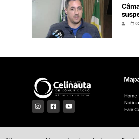
Câmar
suspe
0
Mapa
Home
Notíci
Fale C