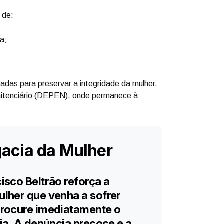
 de:
a;
ladas para preservar a integridade da mulher.
itenciário (DEPEN), onde permanece à
gacia da Mulher
isco Beltrão reforça a
lher que venha a sofrer
procure imediatamente o
ia. A denúncia precoce e a