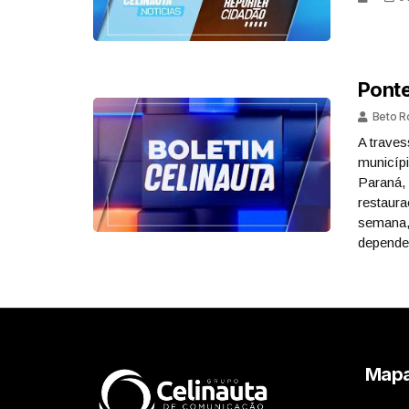
Ponte
Beto R
A traves
municípi
Paraná, 
restaura
semana, 
depende
Mapa