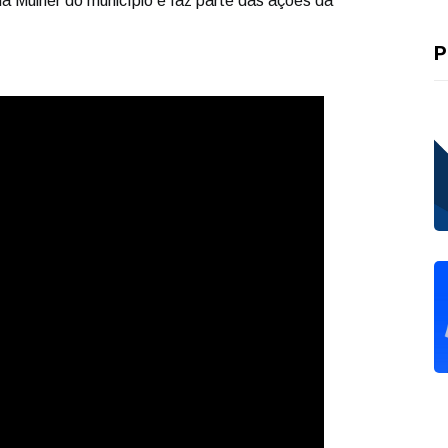
da Mulher do município e faz parte das ações da
P