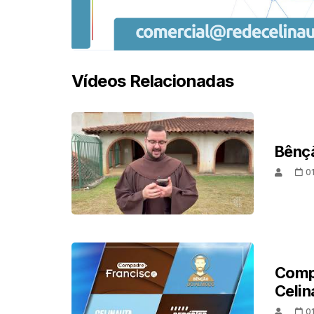
Vídeos Relacionadas
Bênçã
0
Comp
Celin
0