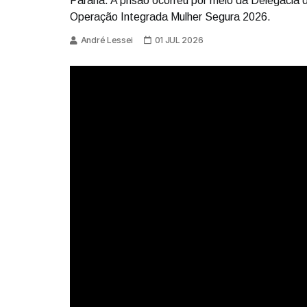
Paraná. A prisão ocorreu por meio da Delegacia 
Operação Integrada Mulher Segura 2026.
André Lessei
01 JUL 2026